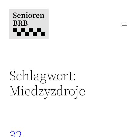
Zum
Inhalt
springen
Schlagwort:
Miedzyzdroje
32.